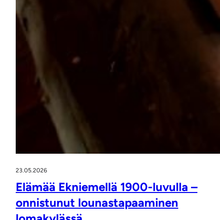
23.05.2026
Elämää Ekniemellä 1900-luvulla –
onnistunut lounastapaaminen
lomakylässä