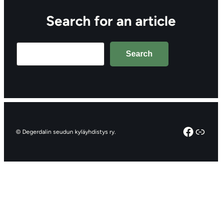
Search for an article
Search
Search
Facebo
Linkt
© Degerdalin seudun kyläyhdistys ry.