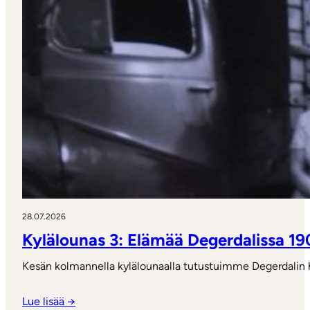
28.07.2026
Kylälounas 3: Elämää Degerdalissa 19
Kesän kolmannella kylälounaalla tutustuimme Degerdalin h
Lue lisää →