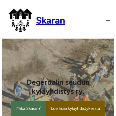
Skaran
Degerdalin seudun
kyläyhdistys ry.
Mikä Skaran?
Lue lisää kyläyhdistyksestä