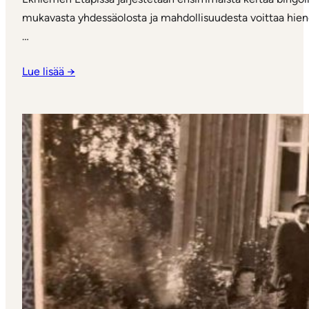
mukavasta yhdessäolosta ja mahdollisuudesta voittaa hieno
…
Lue lisää →