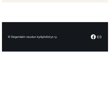
Facebo
Linkt
© Degerdalin seudun kyläyhdistys ry.