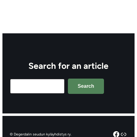
Search for an article
Search
Search
Facebo
Linkt
© Degerdalin seudun kyläyhdistys ry.