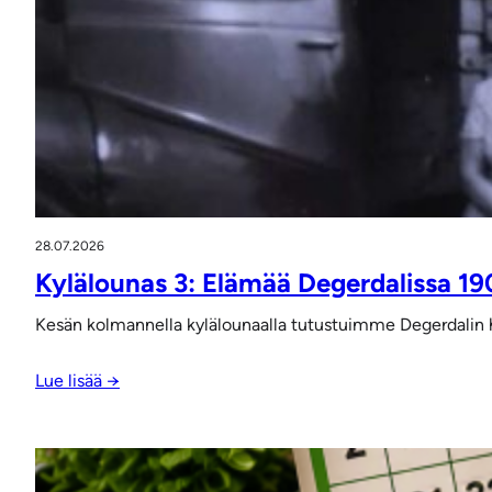
28.07.2026
Kylälounas 3: Elämää Degerdalissa 19
Kesän kolmannella kylälounaalla tutustuimme Degerdalin h
Lue lisää →