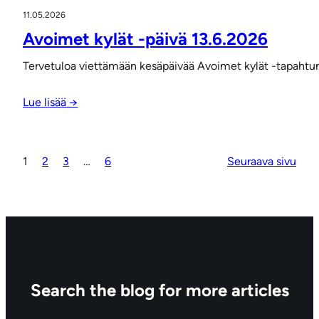
11.05.2026
Avoimet kylät -päivä 13.6.2026
Tervetuloa viettämään kesäpäivää Avoimet kylät -tapahtum
Lue lisää →
1
2
3
…
6
Seuraava sivu
Search the blog for more articles