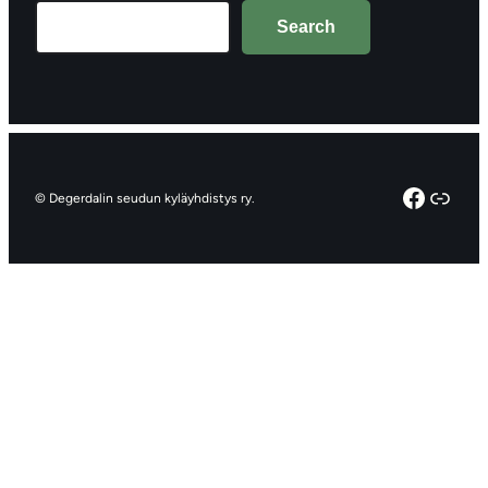
Search
Search
Facebo
Linkt
© Degerdalin seudun kyläyhdistys ry.