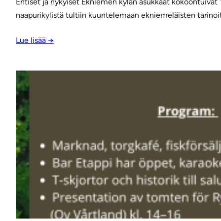
Entiset ja nykyiset Ekniemen kylän asukkaat kokoontuivat 
naapurikylistä tultiin kuuntelemaan ekniemeläisten tarinoit
Lue lisää →