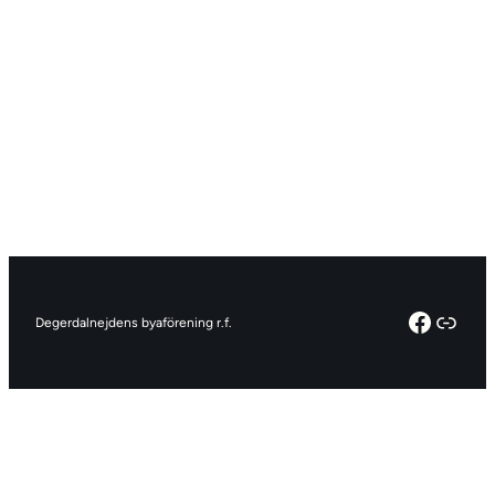
Facebo
Linkt
Degerdalnejdens byaförening r.f.