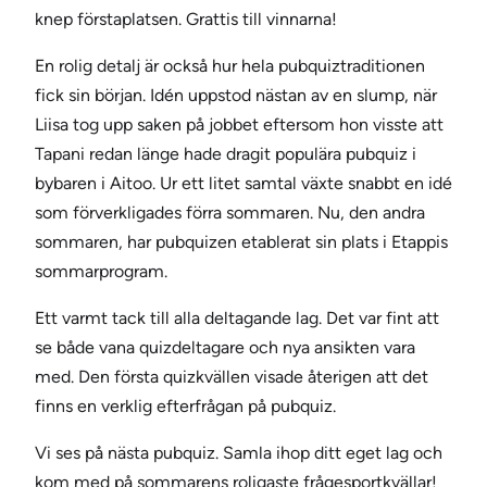
knep förstaplatsen. Grattis till vinnarna!
En rolig detalj är också hur hela pubquiztraditionen
fick sin början. Idén uppstod nästan av en slump, när
Liisa tog upp saken på jobbet eftersom hon visste att
Tapani redan länge hade dragit populära pubquiz i
bybaren i Aitoo. Ur ett litet samtal växte snabbt en idé
som förverkligades förra sommaren. Nu, den andra
sommaren, har pubquizen etablerat sin plats i Etappis
sommarprogram.
Ett varmt tack till alla deltagande lag. Det var fint att
se både vana quizdeltagare och nya ansikten vara
med. Den första quizkvällen visade återigen att det
finns en verklig efterfrågan på pubquiz.
Vi ses på nästa pubquiz. Samla ihop ditt eget lag och
kom med på sommarens roligaste frågesportkvällar!